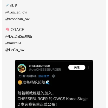
SUP
@TenTen_ow
@woochan_ow
COACH
@DalDalSm00th
@mircall4
@LeGo_ow