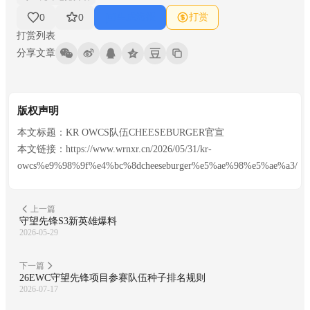
生成海报
打赏
0
0
打赏列表
分享文章
版权声明
本文标题：KR OWCS队伍CHEESEBURGER官宣
本文链接：https://www.wrnxr.cn/2026/05/31/kr-
owcs%e9%98%9f%e4%bc%8dcheeseburger%e5%ae%98%e5%ae%a3/
上一篇
守望先锋S3新英雄爆料
2026-05-29
下一篇
26EWC守望先锋项目参赛队伍种子排名规则
2026-07-17