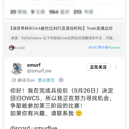
【谈世界杯|KSAA被挖过|转行及退役时间|】Youbi直播总结
来源：X@Inf1nityow 以下内容由Grok从阿拉伯语翻译至中文，可能存
在不准确的地方： 以下是来自 Twisted Minds 队长
#EWC季中赛
#Jaewoo
K1r1k0
Youbi（@Youbi_OW）在 Overwatch EWC 锦标赛后最后直播中发表的
一些言论：