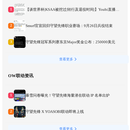
【谈世界杯|KSAA被挖过|转行及退役时间|】Youbi直播总
1
结
Smurf官宣回归守望先锋职业赛场：9月26日兵役结束
2
守望先锋冠军系列赛东京Major奖金公布：250000美元
3
查看更多
OW联动资讯
暴雪问卷曝光！守望先锋海量潜在联动 IP 名单出炉
1
守望先锋 X YOASOBI联动即将上线
2
查看更多