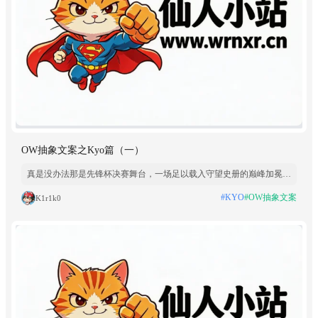
OW抽象文案之Kyo篇（一）
真是没办法那是先锋杯决赛舞台，一场足以载入守望史册的巅峰加冕。
直播间万众屏息，喧嚣与沉寂反复更迭，每一次团战拉扯、每一回点位
#KYO
#OW抽象文案
K1r1k0
攻防，都是追梦路上最滚烫的注脚。数载浮沉逐梦，无数次赛场折戟、
无数轮遗憾离场，命运无数次将压力与期盼，压在稳步前行的