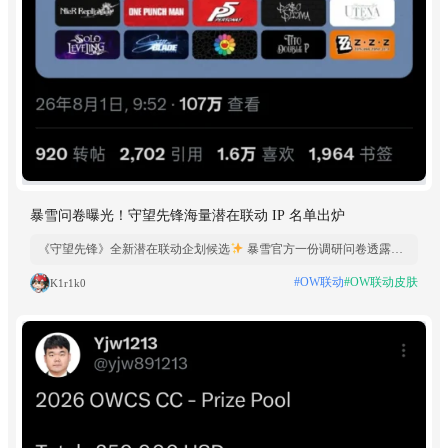
暴雪问卷曝光！守望先锋海量潜在联动 IP 名单出炉
《守望先锋》全新潜在联动企划候选
暴雪官方一份调研问卷透露，
游戏未来有可能开启这些 IP 联动： 《双城之战》、《赛博朋克
#OW联动
#OW联动皮肤
K1r1k0
2077》、《光环》、ILLIT（韩国女团）、DC 正义联盟、Kpop 女团
Demon Hunters、《合金装