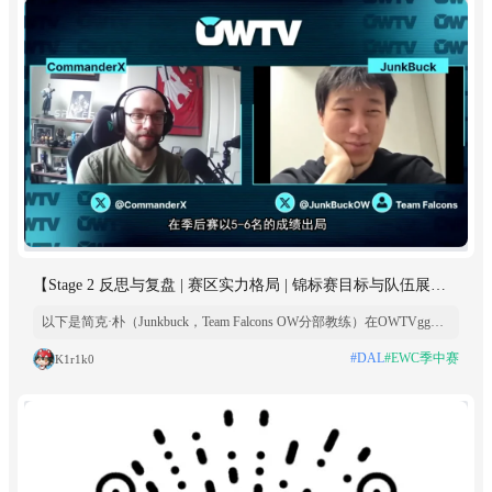
【Stage 2 反思与复盘 | 赛区实力格局 | 锦标赛目标与队伍展
望】Junkbuck最新采访要点总结
以下是简克·朴（Junkbuck，Team Falcons OW分部教练）在OWTVgg采
访要点的总结： 1. 关于 Stage 2 的表现与反思 队伍问题所在：队伍在
#DAL
#EWC季中赛
K1r1k0
Stage 2 存在很多问题，最关键的是每个人（包括他自己）都没有表现