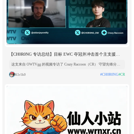
【CH0R0NG 专访总结】目标 EWC 夺冠并冲击首个主支援
MVP！CR 独家战术与版本观点解析
这支来自 OWTVgg 的视频专访了 Crazy Raccoon（CR） 守望先锋分部
的首发主支援（Main Support）选手 CH0R0NG（초롱）。专访围绕
#CH0R0NG
#CR
K1r1k0
WCS 韩国赛区决赛总结、队内选手与教练分工、法国集训与训练赛情
况、版本理