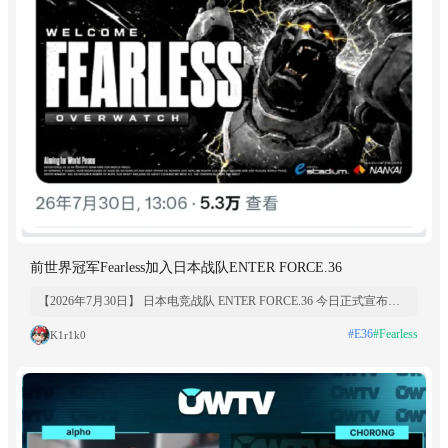
前世界冠军Fearless加入日本战队ENTER FORCE.36
【2026年7月30日】 日本电竞战队 ENTER FORCE.36 今日正式宣布，
韩国知名《守望先锋》职业选手 Fearless（@fearless0527）正式加入战
#E36
#Fearless
K1r1k0
队。 Fearless 是《守望先锋》职业赛场上备受瞩目的顶尖坦克位选