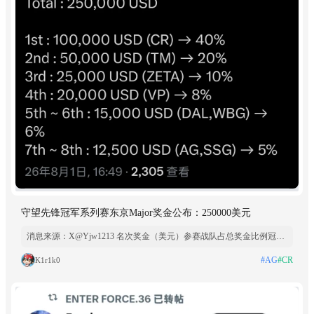
守望先锋冠军系列赛东京Major奖金公布：250000美元
消息来源：X@Yjw1213 名次奖金（美元）参赛战队占总奖金比例冠军
（第 1 名）100000CR40%亚军（第 2 名）50000TM20%季军（第 3 名）
#AG
#CR
K1r1k0
25000ZETA10%殿军（第 4 名）20000VP8%5–6 名单队 1