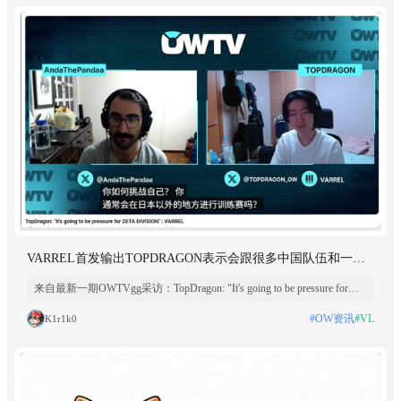
VARREL首发输出TOPDRAGON表示会跟很多中国队伍和一些
韩国队伍约训练赛
来自最新一期OWTVgg采访：TopDragon: "It's going to be pressure for
ZETA DIVISION" | VARREL 如果他的用词没有错误的话，可以推断出
#OW资讯
#VL
K1r1k0
训练赛约的中国队伍数量>韩国队伍