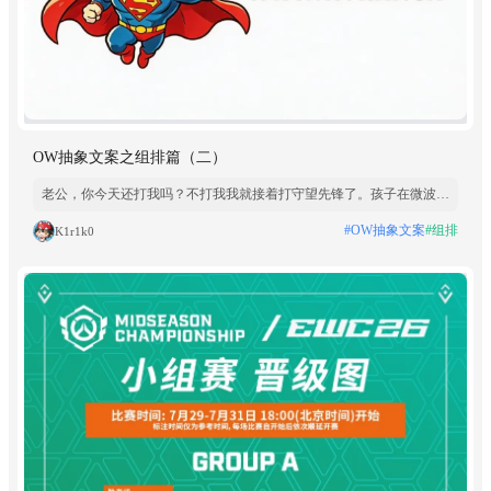
OW抽象文案之组排篇（二）
老公，你今天还打我吗？不打我我就接着打守望先锋了。孩子在微波炉
里，碗在洗衣机里，安娜已经送去学垂直飞了。 对了老公 最近别联系
#OW抽象文案
#组排
K1r1k0
了，不知道你老婆怎么查到的 刚刚抓到我给了我几个大逼斗。 不过你
老婆打得比你爽多了 现在已经在和他双排了。 老公你