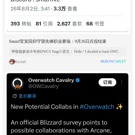
Smurf官宣回归守望先锋职业赛场：9月26日兵役结束
争取能参加今年的OWCS Stage3 原文： Hello ! I decided to back OWCS
after finish military service(September 26th) so I am trying to l
#KROWCS
#LFT
K1r1k0