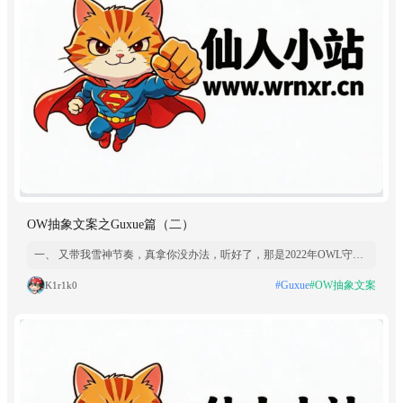
OW抽象文案之Guxue篇（二）
一、 又带我雪神节奏，真拿你没办法，听好了，那是2022年OWL守望
先锋联赛季后赛败者组的生死关头，一幕足以写入电竞史的残酷时刻。
#Guxue
#OW抽象文案
K1r1k0
加利福尼亚州安纳海姆会议中心的空气瞬间凝固，只剩下鼠标敲击的脆
响与心脏狂跳的共鸣。杭州闪电队被逼入绝境，进攻多