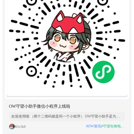
OW守望小助手微信小程序上线啦
欢迎使用喵 （两个二维码都是同一个小程序） OW守望小助手是为守
望先锋玩家打造的全能工具箱。赛事方面，覆盖 OWCS 全球各赛区赛
#OW资讯
#守望先锋电竞资讯
K1r1k0
程与战队数据，支持比赛订阅提醒；英雄方面，提供国服/国际服英雄
出场率、胜率、禁用率排行及全英雄技能详解；工具方