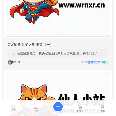
OW抽象文案之组排篇（一）
一、 经过慎重考虑，我决定做上门摩西因游戏原因，单排太难了，所
以想把自己组出去，本人05年，身高178体重125 长相正常，黄线稳
#OW抽象文案
#组排
K1r1k0
定。会切蓝线。不钓鱼没有找过枪女。可以去你的小队。能提供情绪价
值。零伤害，奶人我可以全都做，不会的我可以学。战
首页
分类
购物车
我的