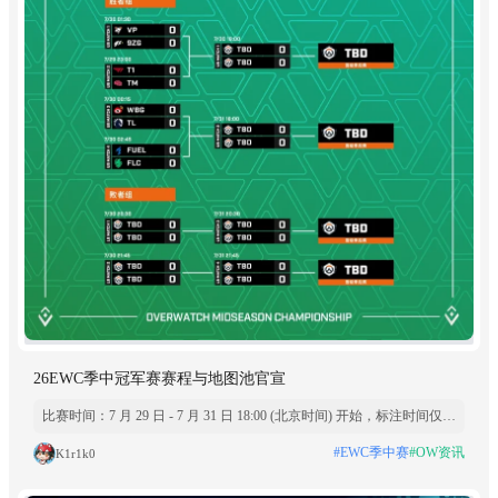
26EWC季中冠军赛赛程与地图池官宣
比赛时间：7 月 29 日 - 7 月 31 日 18:00 (北京时间) 开始，标注时间仅为
参考时间，每场比赛自开始后依次顺延开赛 分组对阵 GROUP A（A
#EWC季中赛
#OW资讯
K1r1k0
组） 【胜者组】 UB MATCH1（7/30 01:30）：VP VS 9