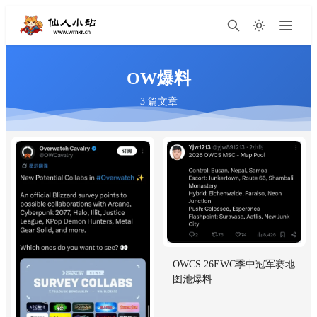
OW爆料
3 篇文章
OWCS 26EWC季中冠军赛地
图池爆料