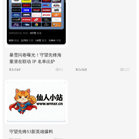
暴雪问卷曝光！守望先锋海
量潜在联动 IP 名单出炉
K1r1k0
61
K1r1k0
232
守望先锋S3新英雄爆料